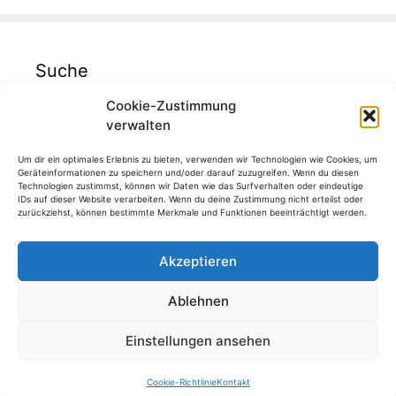
Suche
Cookie-Zustimmung
verwalten
Um dir ein optimales Erlebnis zu bieten, verwenden wir Technologien wie Cookies, um
Geräteinformationen zu speichern und/oder darauf zuzugreifen. Wenn du diesen
Technologien zustimmst, können wir Daten wie das Surfverhalten oder eindeutige
IDs auf dieser Website verarbeiten. Wenn du deine Zustimmung nicht erteilst oder
zurückziehst, können bestimmte Merkmale und Funktionen beeinträchtigt werden.
Akzeptieren
Ablehnen
Einstellungen ansehen
© 2026 - WGB
Cookie-Richtlinie
Kontakt